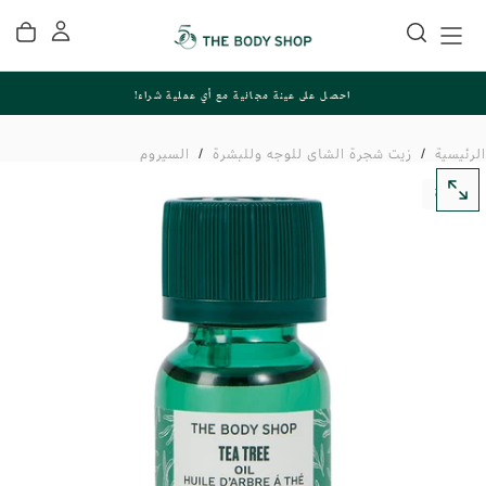
تخطي
إلى
المحتوى
احصل على عينة مجانية مع أي عملية شراء!
الرئيسية
/
زيت شجرة الشاي للوجه وللبشرة
/
السيروم
عودة
افتح
الوسائط
في
النافذة