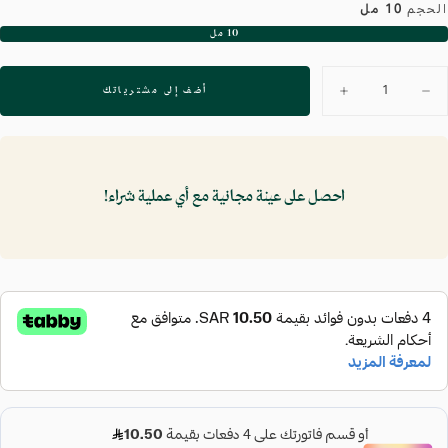
الحجم
10 مل
10 مل
البديل
غير
متوفر
لكمية
أضف إلى مشترياتك
تقليل
زيادة
الكمية
الكمية
لـ
لـ
زيت
زيت
شجرة
شجرة
الشاي
الشاي
للبشرة
للبشرة
احصل على عينة مجانية مع أي عملية شراء!