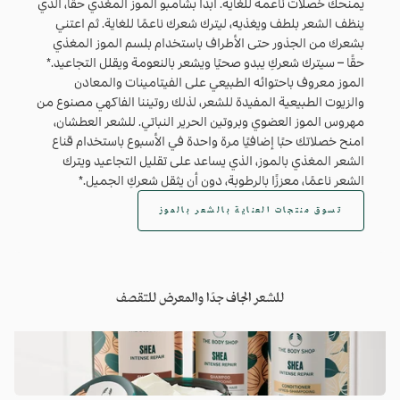
يمنحك خصلات ناعمة للغاية. ابدأ بشامبو الموز المغذي حقًا، الذي
ينظف الشعر بلطف ويغذيه، ليترك شعرك ناعمًا للغاية. ثم اعتني
بشعرك من الجذور حتى الأطراف باستخدام بلسم الموز المغذي
حقًا – سيترك شعركِ يبدو صحيًا ويشعر بالنعومة ويقلل التجاعيد.*
الموز معروف باحتوائه الطبيعي على الفيتامينات والمعادن
والزيوت الطبيعية المفيدة للشعر، لذلك روتيننا الفاكهي مصنوع من
مهروس الموز العضوي وبروتين الحرير النباتي. للشعر العطشان،
امنح خصلاتك حبًا إضافيًا مرة واحدة في الأسبوع باستخدام قناع
الشعر المغذي بالموز، الذي يساعد على تقليل التجاعيد ويترك
الشعر ناعمًا، معززًا بالرطوبة، دون أن يثقل شعركِ الجميل.*
تسوق منتجات العناية بالشعر بالموز
للشعر الجاف جدًا والمعرض للتقصف