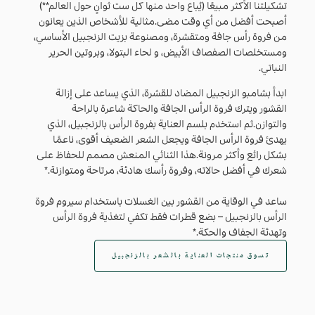
تشكيلتنا الأكثر مبيعًا (يُباع واحد منها كل ست ثوانٍ حول العالم**)
أصبحت أفضل من أي وقت مضى.مثالية للأشخاص الذين يعانون
من فروة رأس جافة ومتقشرة، ومصنوعة بزيت الزنجبيل الأساسي،
ومستخلصات الصفصاف الأبيض، و لحاء البتولا، وبروتين الحرير
النباتي.
ابدأ بشامبو الزنجبيل المضاد للقشرة، الذي يساعد على إزالة
القشور ويترك فروة الرأس الجافة والحاكة شاعرة بالراحة
والتوازن.ثم استخدم بلسم العناية بفروة الرأس بالزنجبيل، الذي
يهدئ فروة الرأس الجافة ويجعل الشعر الضعيف أقوى، ناعمًا
بشكل رائع وأكثر مرونة.هذا الثنائي المنعش مصمم للحفاظ على
شعرك في أفضل حالاته، وفروة رأسك هادئة، مرتاحة ومتوازنة.*
ساعد في الوقاية من القشور بين الغسلات باستخدام سيروم فروة
الرأس بالزنجبيل – بضع قطرات فقط تكفي لتغذية فروة الرأس
وتهدئة الجفاف والحكة.*
تسوق منتجات العناية بالشعر بالزنجبيل