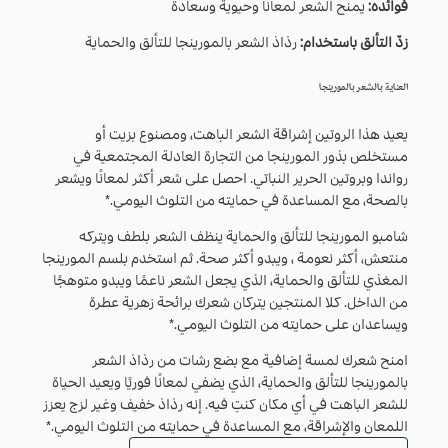
فوائده:
يمنح الشعر لمعانًا وحيوية وسعادة
زدّ التألق باستخدام:
رذاذ الشعر بالمورينجا للتألق والحماية
العناية بالشعر بالمورينجا
يعيد هذا الروتين إشراقة الشعر الباهت، ومصنوع بزيت أو
مستخلص بذور المورينجا من التجارة العادلة المجتمعية في
رواندا وبروتين الحرير النباتي. احصل على شعر أكثر لمعانًا ويشعر
بالصحة، مع المساعدة في حمايته من التلوث اليومي.*
شامبو المورينجا للتألق والحماية ينظف الشعر بلطف ويتركه
منتعش، أكثر نعومة ، ويبدو أكثر صحة. ثم استخدم بلسم المورينجا
المغذي للتألق والحماية، الذي يجعل الشعر ناعمًا ويبدو متوهجًا
من الداخل. كلا المنتجين يتركان شعرك برائحة زهرية عطرة
ويساعدان على حمايته من التلوث اليومي.*
امنح شعرك لمسة إضافية مع بضع رشات من رذاذ الشعر
بالمورينجا للتألق والحماية، الذي يضفي لمعانًا فوريًا ويعيد الحياة
للشعر الباهت في أي مكان كنتِ فيه. إنه رذاذ خفيف وغير لزج يعزز
اللمعان والإشراقة، مع المساعدة في حمايته من التلوث اليومي.*