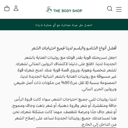
تخطي
إلى
المحتوى
احصل على عينة مجانية مع أي عملية شراء!
أفضل أنواع الشامبو والبلسم لدينا لجميع احتياجات الشعر
اجعل تسريحتك قوية بقدر قوتك مع روتينات العناية بالشعر
الجديدة لدينا. اطّلع على دليلنا لاكتشاف الروتين المثالي لشعرك.
للشعر شخصية وهوية، ويروي قصة قوية عنك. امنح شعرك قوة
غير مسبوقة مع روتينات العناية بالشعر النباتية الجديدة لدينا،
المصنوعة بنسبة (لا تقل عن!) 90% من مكونات ذات أصل طبيعي
وبروتين الحرير النباتي.
لدينا روتينات تلبي جميع احتياجات الشعر، سواء كانت فروة الرأس
جافة ومتقشرة، أو شعر وفروة دهنية، أو شعر باهت وجاف ومموج،
أو شعر جاف جدًا وعرضة للتقصف. مهما كانت مشكلة شعرك، نحن
هنا لمساعدتك. جميع روتيناتنا الجديدة تساعد على إصلاح الشعر
من الداخل إلى الخارج.