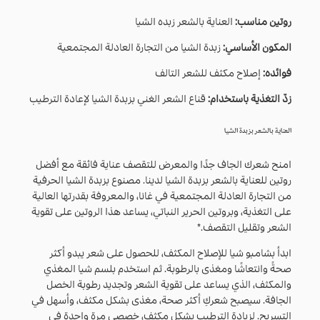
روتين مناسب:
العناية بالشعر زبده الشيا
المكون الأساسي:
زبدة الشيا من التجارة العادلة المجتمعية
فوائده:
إصلاح مكثف للشعر التالف
زدّ التغذية باستخدام:
قناع الشعر الغني بزبدة الشيا لإعادة الترطيب
العناية بالشعر بزبدة الشيا
امنح شعرك الجاف جدًا والمعرض للتقصف عناية فائقة مع أفضل
روتين للعناية بالشعر بزبدة الشيا لدينا. مصنوع بزبدة الشيا الحرفية
من التجارة العادلة المجتمعية في غانا، والمعروفة بقدرتها العالية
على التغذية، وبروتين الحرير النباتي، يساعد هذا الروتين على تقوية
الشعر وتقليل التقصف.*
ابدأ بشامبو شيا للإصلاح المكثف، للحصول على شعر يبدو أكثر
صحةً وانتعاشًا ومغذى بالرطوبة. ثم استخدم بلسم شيا المغذي
والمكثف، الذي يساعد على تقوية الشعر وتجديد رطوبة الخصل
الجافة. سيصبح شعركِ أكثر صحة، مغذى بشكل مكثف، وأسهل في
التسريح. لزيادة الترطيب بشكل مكثف، خصصي مرة واحدة في