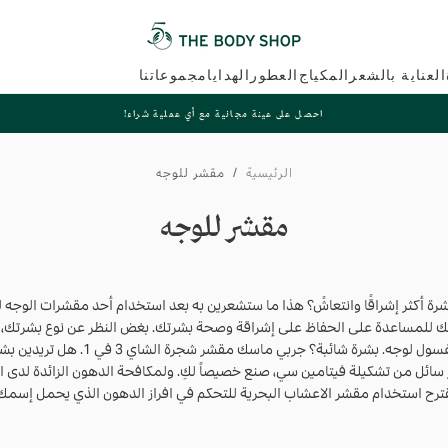
العناية بالشعر
المكياج
العطور
الهدايا
مجموعاتنا
احصل على عينة مجانية مع أي عملية شراء!
الرئيسية
/
مقشر للوجه
مقشر للوجه
ة أكثر إشراقًا وانتعاشً؟ هذا ما ستشعرين به بعد استخدام أحد مقشرات الوجه 
ك للمساعدة على الحفاظ على إشراقة وصحة بشرتك. بغض النظر عن نوع بشرتك،
مقشر للوجه وغسول لوجه. بشرة شائبة؟ جربي ماسك مقشر
سائل من تشكيلة فيتامين سي، صنع خصيصاً لكِ. ولمكافحة الدهون الزائدة لدى ال
ترح استخدام مقشر الاعشاب البحرية للتحكم في افراز الدهون الذي يحمل إسمك