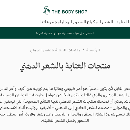
العناية بالشعر
المكياج
العطور
الهدايا
مجموعاتنا
احصل على عينة مجانية مع أي عملية شراء!
الرئيسية
/
منتجات العناية بالشعر الدهني
منتجات العناية بالشعر الدهني
 القابل لأن يكون دهنياً. هو أمر طبيعي وغالبًا ما يتم توريثه من أقرب وأعز الناس 
ن الشعر الدهني، والذي غالبًا ما يكون ناتجًا عن عوامل خارجية – التمارين المسببة 
ات. يمكن أن تمنحك منتجات الشعر الدهني لدينا النتائج الصحيحة التي تبحثين ع
 والموازن - مصمم للشعر العادي إلى الدهني – أضيفيه لروتينك أثناء الاستحمام
ك بلسم شجرة الشاي المنقي والموازن للحصول على شعر وفروة رأس بمظهر صحي
الشعور بخصل الشعر النظيفة.