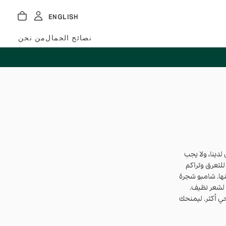
ENGLISH
نصائح الجمال
من نحن
لدينا، ولا يجب
للتعرق وتراكم
نها. شامبو شجرة
 لشعر نظيف.
 أكثر. ليمنحك