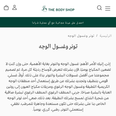
تخطي
إلى
المحتوى
احصل على عينة مجانية مع أي عملية شراء!
الرئيسية
/
تونر وغسول الوجه
تونر وغسول الوجه
إذن، إليك الأمر الأهم: غسول الوجه والتونر بغاية الأهمية. حتى وإن كنتِ لا
تضعين المكياج يوميًا، فإن بشرتك تتعرض لأوساخ رديئة كل مرة. تم تصميم
مجموعتنا من أفضل غسولات البشرة والتونر بناءً على ذلك. أولاً، غسلي.
قومي بتنظيف وتجديد بشرتك عن طريق إستعمال أحد منظفات الوجه
الكريمية اللطيفة وغسول الوجه الرغوي ومزيلات مكياج العيون إلى روتين
العناية بالبشرة صباحًا. جربي المنظف الرغوي المنظف الرغوي لبشرة صافية
من شجرة الشاي لمسح بشرتك النظيفة. بعد ذلك، ضعي أحد تونر الوجه
الخاص بنا على بشرتك حتى تكون مستعدة وجاهزة للمرطب. نظفي.
إستعملي التونر. رطبي. كرري. يومياً.