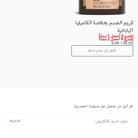
كريم الجسم بخلاصة الكاميليا
اليابانية
إشتري 3 أحصل 1 مجاناً
إشتري 4 أحصل 2 مجاناً
السعر
129.00
129.00 SAR
SAR
العادي
أضف إلى مشترياتك
كن أول من يحصل على عروضنا الحصرية
البريد
الإلكتروني
اشترك