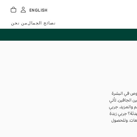
ENGLISH
نصائح الجمال
من نحن
وص في البشرة
ن الجافين. تأتي
 والمزيد. جربي
دئة؟ جربي زبدة
معات. وللحصول