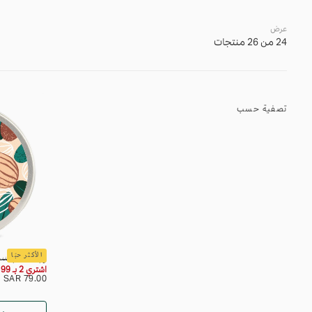
عرض
24 من 26 منتجات
تصفية حسب
زبدة الجسم
الأكثر حبًا
اشتري 2 بـ 99
السعر
79.00
79.00 SAR
SAR
العادي