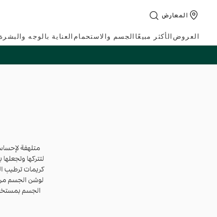
تخطي
المعارض
إلى
المحتوى
العروض
الأكثر مبيعًا
الجسم والاستحمام
العناية بالوجه والبشرة
متلهفة لإحساس
لتتركها وتجعلها 
كريمات ترطيب ال
لوشن الجسم من ا
الجسم بمستخلص 