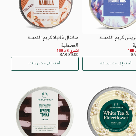
يريس كريم اللمسة
سانتال فانيلا كريم اللمسة
ة
المخملية
اشتري 3 بـ 169
السعر
89.00
89.00 SAR
SAR
العادي
أضف إلى مشترياتك
أضف إلى مشترياتك