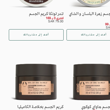
جسم زهرة البلسان و الشاي
تندر تونكا كريم الجسم
اشتري 3 بـ 169
السعر
79.00
79.00 SAR
SAR
العادي
أضف إلى مشترياتك
أضف إلى مشترياتك
جسم هاواي كوكوي
كريم الجسم بخلاصة الكاميليا