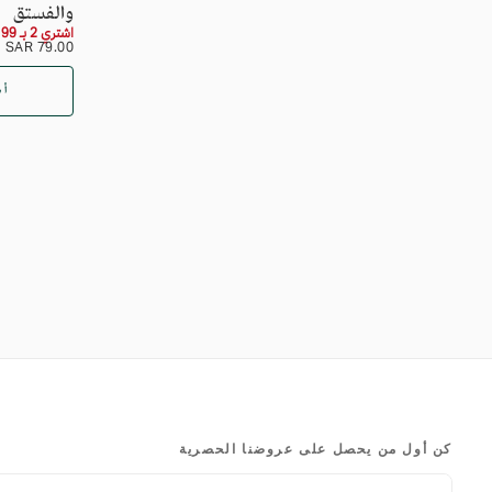
والفستق
اشتري 2 بـ 99
السعر
79.00
79.00 SAR
SAR
العادي
أض
كن أول من يحصل على عروضنا الحصرية
البريد