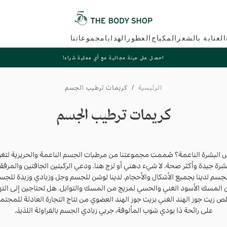
العناية بالشعر
المكياج
العطور
الهدايا
مجموعاتنا
احصل على عينة مجانية مع أي عملية شراء!
الرئيسية
/
كريمات ترطيب الجسم
كريمات ترطيب الجسم
 البشرة الناعمة؟ صُممت مجموعتنا من مرطبات الجسم الناعمة والحريرية لتغ
بشرة جيدة وأكثر صحة. لا شيء دهني أو لزج هنا. ودعي الركبتين الجافتين والمرفقي
جسم لدينا بجميع الأشكال والأحجام. لدينا لوشن للجسم وجل وزبادي وزبدة للجسم
لمسك الأسود الغني والحسي لمزيج من المسك والتوابل. هل تحتاجين إلى الته
زيت جوز الهند الغني بزيت جوز الهند العضوي من نتاج التجارة العادلة للمجت
على رائحة ذا بودي شوب المألوفة، جربي زبادي الجسم بالفراولة اللذيذ.