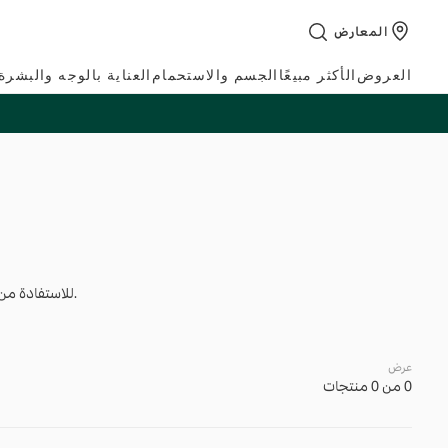
تخطي
المعارض
إلى
المحتوى
العروض
الأكثر مبيعًا
الجسم والاستحمام
العناية بالوجه والبشرة
.للاستفادة من هذا العرض ، م
عرض
0 من 0 منتجات