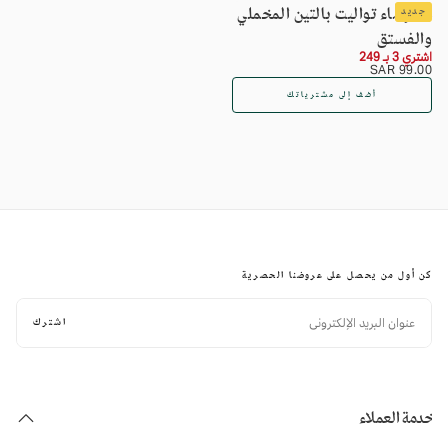
عطر ماء تواليت بالتين المخملي
جديد
والفستق
اشتري 3 بـ 249
السعر
99.00
99.00 SAR
SAR
العادي
أضف إلى مشترياتك
كن أول من يحصل على عروضنا الحصرية
البريد
الإلكتروني
اشترك
خدمة العملاء