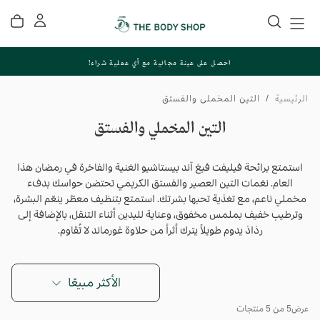
تخطي
إلى
المحتوى
احصل على عينة مجانية مع أي عملية شراء!
الرئيسية
/
التين المخملي والفستق
التين المخملي والفستق
استمتع برائحة فيليفت فيغ آند بيستاشيو الغنية والفاخرة في رمضان هذا
العام. نغمات التين العصير والفستق الكريمي تحتضن حواسك بدفء
مخملي ناعم، مع تغذية تحبها بشرتك. استمتع بتنظيف معطّر ينعّم البشرة،
وترطيب خفيف بملمس مخفوق، وعناية لليدين أثناء التنقل، بالإضافة إلى
رذاذ يدوم طويلاً يترك أثراً من حلاوة غورماند لا تُقاوم.
الأكثر مبيعًا
عرض
5 من 5 منتجات