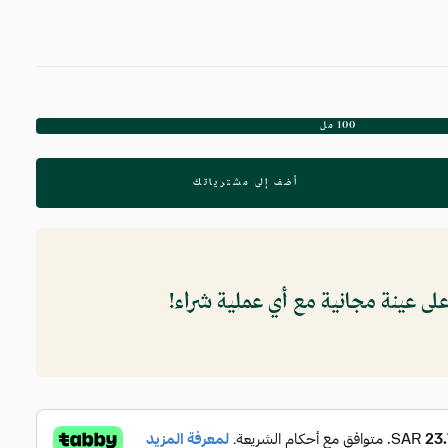
100 مل
البديل
غير
متوفر
أضف إلى مشترياتك
ى عينة مجانية مع أي عملية شراء!