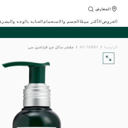
تخطي
المعارض
إلى
المحتوى
العروض
الأكثر مبيعًا
الجسم والاستحمام
العناية بالوجه والبشرة
الرئيسية
/
NO TABBY
/
مقشر سائل من فيتامين سي
افتح
الوسائط
في
النافذة