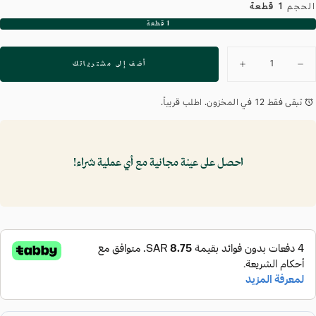
الحجم
1 قطعة
1 قطعة
البديل
غير
متوفر
لكمية
أضف إلى مشترياتك
تقليل
زيادة
الكمية
الكمية
لـ
لـ
حقيبة
حقيبة
تبقى فقط 12 في المخزون. اطلب قريباً.
بيوتي
بيوتي
جرين
جرين
احصل على عينة مجانية مع أي عملية شراء!