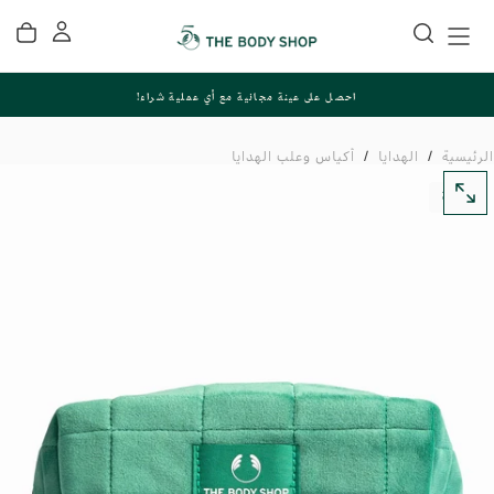
تخطي
إلى
المحتوى
احصل على عينة مجانية مع أي عملية شراء!
الرئيسية
/
الهدايا
/
أكياس وعلب الهدايا
عودة
افتح
الوسائط
في
النافذة