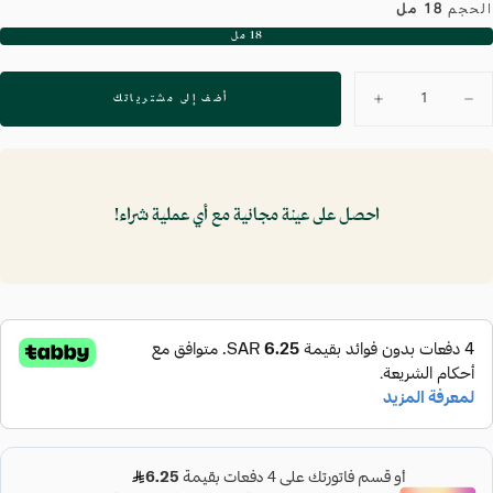
الحجم
18 مل
18 مل
البديل
غير
متوفر
لكمية
أضف إلى مشترياتك
تقليل
زيادة
الكمية
الكمية
لـ
لـ
قناع
قناع
ورقي
ورقي
مهدئ
مهدئ
بالصبار
بالصبار
احصل على عينة مجانية مع أي عملية شراء!